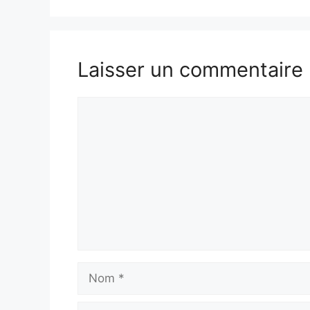
Laisser un commentaire
Commentaire
Nom
E-