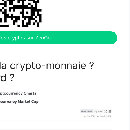
des cryptos sur ZenGo
s la crypto-monnaie ?
rd ?