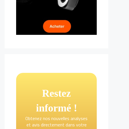
Restez
informé !
Obtenez nos nouvelles analyses
et avis directement dans votre