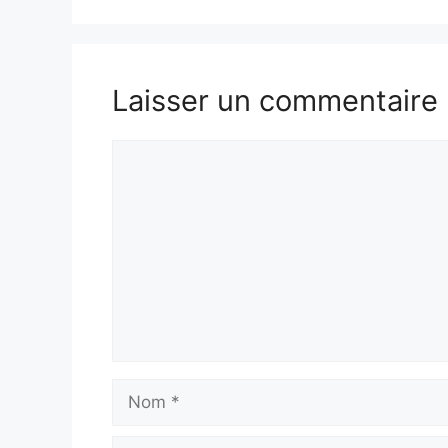
Laisser un commentaire
Commentaire
Nom
E-