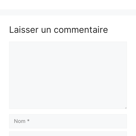
Laisser un commentaire
Commentaire
Nom
E-