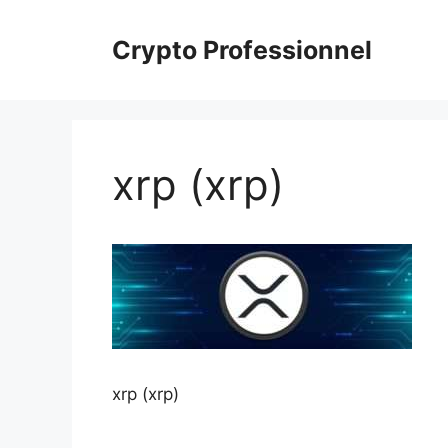
Aller
au
Crypto Professionnel
contenu
xrp (xrp)
xrp (xrp)