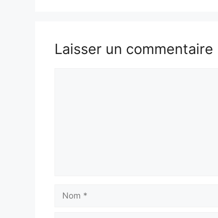
Laisser un commentaire
Commentaire
Nom
E-