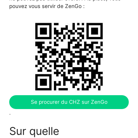
pouvez vous servir de ZenGo :
Se procurer du CHZ sur ZenGo
.
Sur quelle