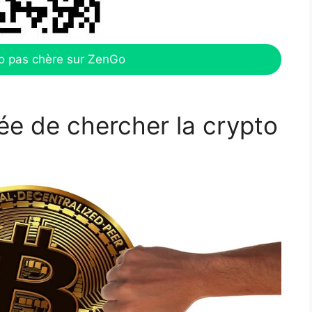
o pas chère sur ZenGo
ée de chercher la crypto